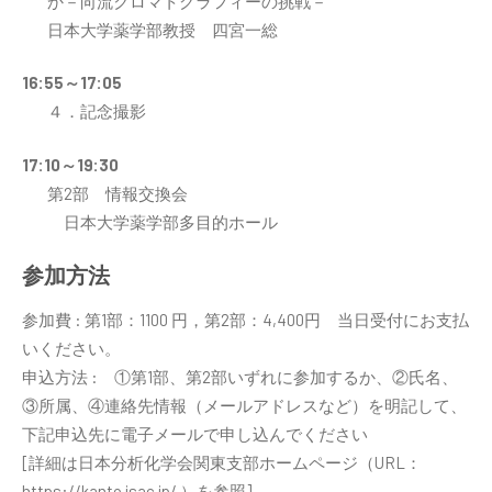
か－向流クロマトグラフィーの挑戦－
日本大学薬学部教授 四宮一総
16:55～17:05
４．記念撮影
17:10～19:30
第2部 情報交換会
日本大学薬学部多目的ホール
参加方法
参加費 : 第1部：1100 円，第2部：4,400円 当日受付にお支払
いください。
申込方法 : ①第1部、第2部いずれに参加するか、②氏名、
③所属、④連絡先情報（メールアドレスなど）を明記して、
下記申込先に電子メールで申し込んでください
[詳細は日本分析化学会関東支部ホームページ（URL：
https://kanto.jsac.jp/ ）を参照]。