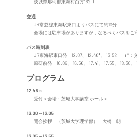
茨城県那珂郡東海村白方162-1
交通
JR常磐線東海駅東口よりバスにて約10分
会場には駐車場がありますが，なるべくバスをご
バス時刻表
JR東海駅東口発 12:07、 12:40*、 13:52 （
原研前発 16:06、 16:56、 17:41、 17:55、 18:36、 1
プログラム
12.45～
受付＜会場：茨城大学講堂 ホール＞
13.00～13.05
開会挨拶 （茨城大学理学部） 大橋 朗
13.05～13.55