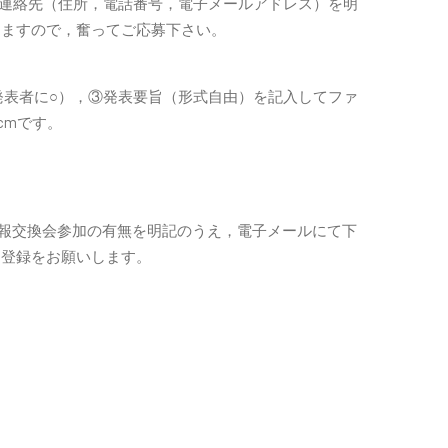
④連絡先（住所，電話番号，電子メールアドレス）を明
けますので，奮ってご応募下さい。
名（発表者に○），③発表要旨（形式自由）を記入してファ
cmです。
情報交換会参加の有無を明記のうえ，電子メールにて下
加登録をお願いします。