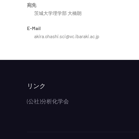
宛先
茨城大学理学部 大橋朗
E-Mail
akira.ohashi.sci@vc.ibaraki.ac.jp
リンク
(公社)分析化学会