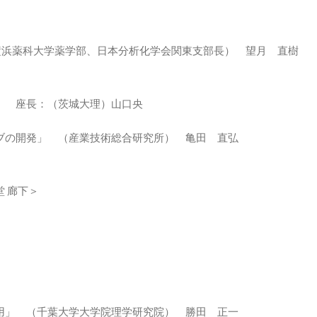
（横浜薬科大学薬学部、日本分析化学会関東支部長） 望月 直樹
 座長：（茨城大理）山口央
ブの開発」 （産業技術総合研究所） 亀田 直弘
 廊下＞
用」 （千葉大学大学院理学研究院） 勝田 正一