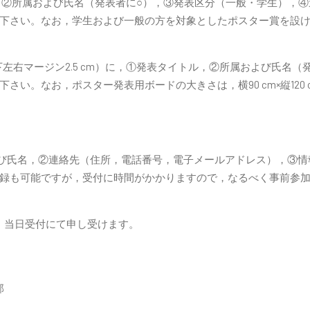
ル，②所属および氏名（発表者に○），③発表区分（一般・学生），
下さい。なお，学生および一般の方を対象としたポスター賞を設
（上下左右マージン2.5 cm）に，①発表タイトル，②所属および氏
い。なお，ポスター発表用ボードの大きさは，横90 cm×縦120 
および氏名，②連絡先（住所，電話番号，電子メールアドレス），③
録も可能ですが，受付に時間がかかりますので，なるべく事前参
0円。当日受付にて申し受けます。
部