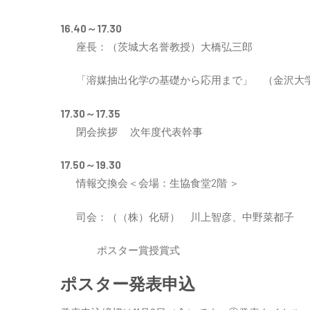
16.40～17.30
座長：（茨城大名誉教授）大橋弘三郎
「溶媒抽出化学の基礎から応用まで」 （金沢大
17.30～17.35
閉会挨拶 次年度代表幹事
17.50～19.30
情報交換会＜会場：生協食堂2階 ＞
司会：（（株）化研） 川上智彦、中野菜都子
ポスター賞授賞式
ポスター発表申込