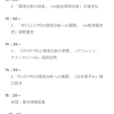
2. 「環境分析の現状」（㈱総合環境分析）大塚克弘
13：50～
3．「HPLC,LC/MSの環境分析への展開」（㈱島津製作
所）朝野夏世
14：20～
4．「ICP,ICP-MSと環境分析の実際」（アジレント・
テクノロジー㈱）高田征明
14：50～
5.「GC,GC/MSの環境分析への展開」（日本電子㈱）樋
口哲夫
15：20～
休憩・展示情報収集