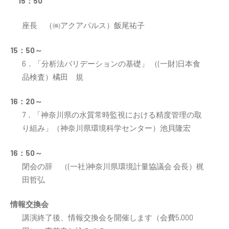
15：50
座長 （㈱アクアパルス）飯尾祐子
15：50～
6．「分析法バリデーションの基礎」 （(一財)日本食
品検査）橘田 規
16：20～
7．「神奈川県の水質常時監視における精度管理の取
り組み」（神奈川県環境科学センター）池貝隆宏
16：50～
閉会の辞 （(一社)神奈川県環境計量協議会 会長）梶
田哲弘
情報交換会
講演終了後、情報交換会を開催します（会費5,000