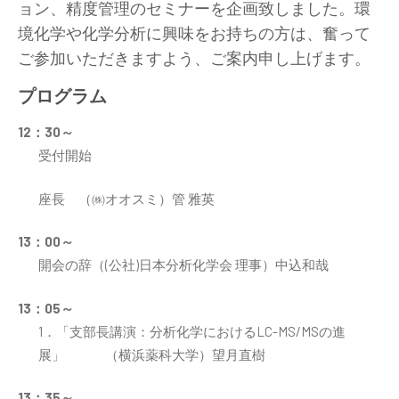
ョン、精度管理のセミナーを企画致しました。環
境化学や化学分析に興味をお持ちの方は、奮って
ご参加いただきますよう、ご案内申し上げます。
プログラム
12：30～
受付開始
座長 （㈱オオスミ）管 雅英
13：00～
開会の辞（(公社)日本分析化学会 理事）中込和哉
13：05～
1．「支部長講演：分析化学におけるLC-MS/MSの進
展」 （横浜薬科大学）望月直樹
13：35～