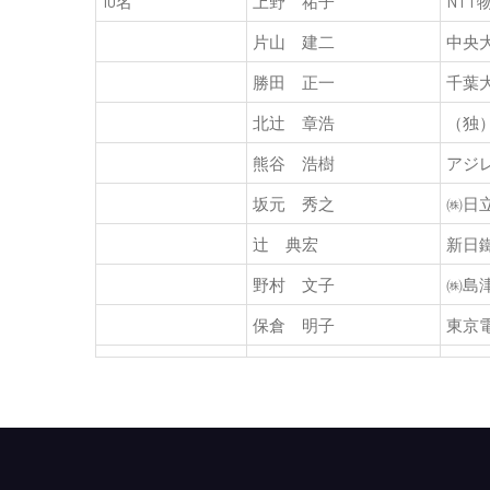
10名
上野 祐子
NT
片山 建二
中央
勝田 正一
千葉
北辻 章浩
（独
熊谷 浩樹
アジ
坂元 秀之
㈱日
辻 典宏
新日
野村 文子
㈱島
保倉 明子
東京