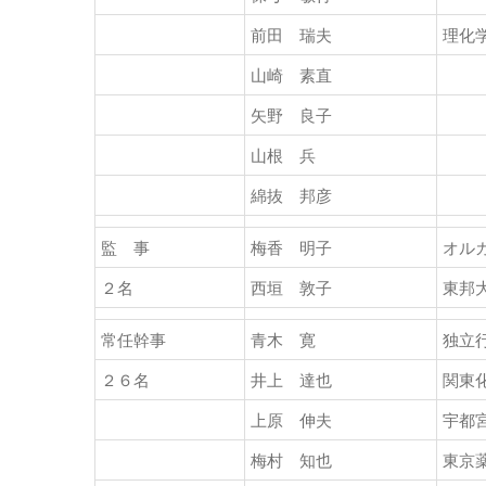
前田 瑞夫
理化
山崎 素直
矢野 良子
山根 兵
綿抜 邦彦
監 事
梅香 明子
オル
２名
西垣 敦子
東邦
常任幹事
青木 寛
独立
２６名
井上 達也
関東
上原 伸夫
宇都
梅村 知也
東京