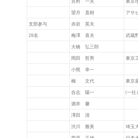
宮村 一夫
東京
望月 直樹
アサ
支部参与
赤岩 英夫
28名
梅澤 喜夫
武蔵
大橋 弘三郎
岡田 哲男
東京
小熊 幸一
楠 文代
東京
合志 陽一
(一
酒井 馨
澤田 清
渋川 雅美
埼玉
菅原 正雄
日本