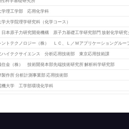
T物性科学基礎研究所
大学理工学部 応用化学科
大学大学院理学研究科（化学コース）
）日本原子力研究開発機構 原子力基礎工学研究部門 放射化学研究
レントテクノロジー（株） ＬＣ、Ｌ／Ｍアプリケーショングループ
立ハイテクサイエンス 分析応用技術部 東京応用技術課
鐵住金（株） 技術開発本部先端技術研究所 解析科学研究部
津製作所 分析計測事業部 応用技術部
電機大学 工学部環境化学科