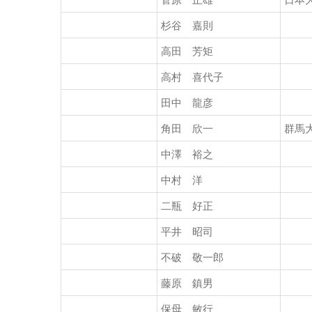
杉谷 嘉則
高田 芳矩
高村 喜代子
田中 龍彦
角田 欣一
群馬
中澤 裕之
中村 洋
二瓶 好正
平井 昭司
不破 敬一郎
藤原 鎮男
保母 敏行