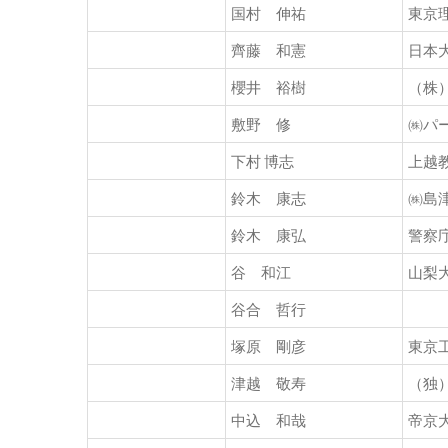
国村 伸祐
東京
齊藤 和憲
日本
櫻井 裕樹
（株
敷野 修
㈱パ
下村 博志
上越
鈴木 康志
㈱島
鈴木 康弘
警察
谷 和江
山梨
谷合 哲行
塚原 剛彦
東京
津越 敬寿
（独
中込 和哉
帝京