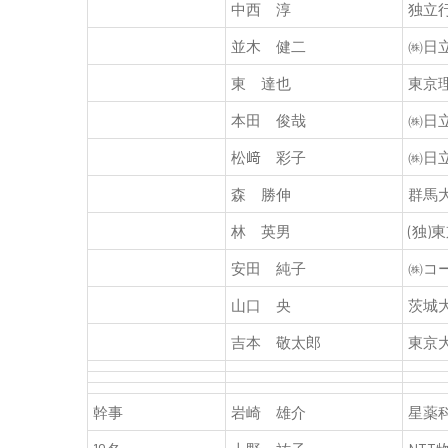
中西 淳
独立
並木 健二
㈱日
東 達也
東京
本田 俊哉
㈱日
松﨑 彩子
㈱日
森 勝伸
群馬
林 英男
(独
安田 純子
㈱コ
山口 央
茨城
吉本 敬太郎
東京
幹事
岩崎 雄介
星薬