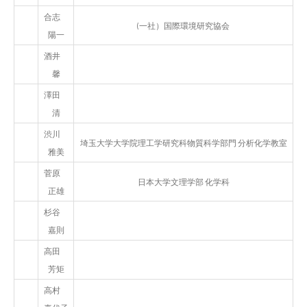
合志
(一社）国際環境研究協会
陽一
酒井
馨
澤田
清
渋川
埼玉大学大学院理工学研究科物質科学部門 分析化学教室
雅美
菅原
日本大学文理学部 化学科
正雄
杉谷
嘉則
高田
芳矩
高村