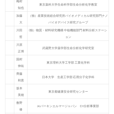
梅村
東京薬科大学生命科学部生命分析化学教室
知也
加藤
（独）産業技術総合研究所バイオメディカル研究部門ナノ
大
バイオデバイス研究グループ
川田
(独）物質・材料研究機構 中核機能部門 材料分析ステーシ
哲
ョン
川原
武蔵野大学薬学部生命分析化学研究室
正博
国村
東京理科大学工学部 工業化学科
伸祐
齊藤
日本大学 生産工学部 応用分子化学科
和憲
坂本
東京都健康安全研究センター
美穂
敷野
㈱パーキンエルマージャパン EH分析事業部
修