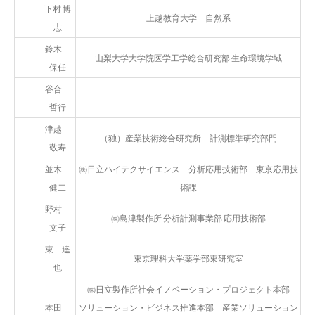
下村 博
上越教育大学 自然系
志
鈴木
山梨大学大学院医学工学総合研究部 生命環境学域
保任
谷合
哲行
津越
（独）産業技術総合研究所 計測標準研究部門
敬寿
並木
㈱日立ハイテクサイエンス 分析応用技術部 東京応用技
健二
術課
野村
㈱島津製作所 分析計測事業部 応用技術部
文子
東 達
東京理科大学薬学部東研究室
也
㈱日立製作所社会イノベーション・プロジェクト本部
本田
ソリューション・ビジネス推進本部 産業ソリューション