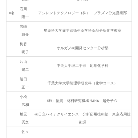
石川
11名
アジレントテクノロジー（株） プラズマ分光営業部
隆一
岩崎
星薬科大学薬学部衛生薬学科薬品分析化学教室
雄介
梅香
オルガノ㈱開発センター分析部
明子
片山
中央大学理工学部 応用化学科
建二
勝田
千葉大学大学院理学研究科（化学コース）
正一
小松
(独）物質・材料研究機構 MANA 超分子Ｇ
広和
坂元
㈱日立ハイテクサイエンス 分析応用技術部 東京応用技
秀之
術課
佐々