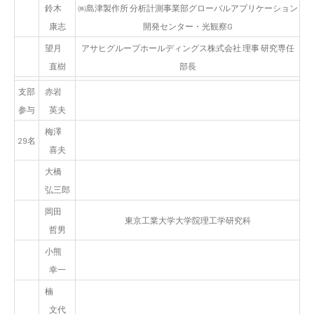
鈴木
㈱島津製作所 分析計測事業部グローバルアプリケーション
康志
開発センター・光観察G
望月
アサヒグループホールディングス株式会社 理事 研究専任
直樹
部長
支部
赤岩
参与
英夫
梅澤
29名
喜夫
大橋
弘三郎
岡田
東京工業大学大学院理工学研究科
哲男
小熊
幸一
楠
文代