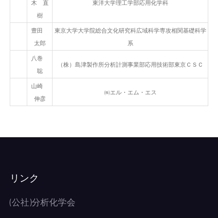
木 直
東洋大学理工学部応用化学科
樹
豊田
東京大学大学院総合文化研究科広域科学専攻相関基礎科学
太郎
系
八巻
（株）島津製作所分析計測事業部応用技術部東京ＣＳＣ
聡
山崎
㈱エル・エム・エス
伸彦
リンク
(公社)分析化学会