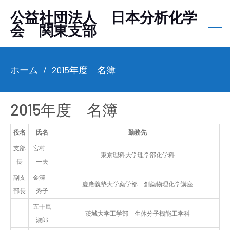
公益社団法人 日本分析化学
会 関東支部
ホーム
2015年度 名簿
2015年度 名簿
役名
氏名
勤務先
支部
宮村
東京理科大学理学部化学科
長
一夫
副支
金澤
慶應義塾大学薬学部 創薬物理化学講座
部長
秀子
五十嵐
茨城大学工学部 生体分子機能工学科
淑郎