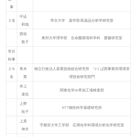
事
中込
２名
帝京大学 薬学部 医薬品分析学研究室
和哉
西垣
東邦大学理学部 生命圏環境科学科 齋藤研究室
敦子
常任
幹事
２６
青木
独立行政法人産業技術総合研究所 つくば西事業所環境管
名
寛
理技術研究部門
井上
関東化学㈱草加工場検査部
達也
上野
NTT物性科学基礎研究所
祐子
上原
宇都宮大学工学部 応用化学科環境分析化学研究室
伸夫