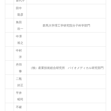
喜代子
田中
龍彦
角田
群馬大学理工学研究院分子科学部門
欣一
中澤
裕之
中村
洋
丹羽
（独）産業技術総合研究所 バイオメディカル研究部門
修
二瓶
好正
平井
昭司
不破