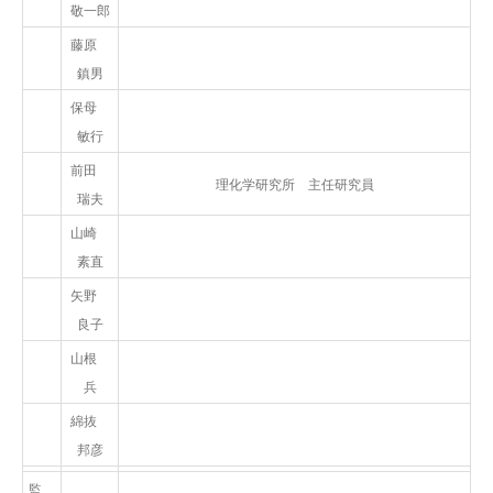
敬一郎
藤原
鎮男
保母
敏行
前田
理化学研究所 主任研究員
瑞夫
山崎
素直
矢野
良子
山根
兵
綿抜
邦彦
監