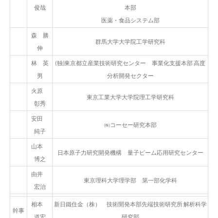
俊哉
本部
医薬・食品システム部
森 勝
群馬大学大学院工学研究科
伸
林 英
(独)東京都立産業技術研究センター 事業化支援本部 高度
男
分析開発セクター
火原
東京工業大学大学院理工学研究科
彰秀
安田
㈱コーセー研究本部
純子
山本
日本原子力研究開発機構 量子ビーム応用研究センター
博之
由井
東京理科大学理学部 第一部化学科
宏治
相本
新日鐵住金（株） 技術開発本部先端技術研究所 解析科学
幹事
道宏
研究部