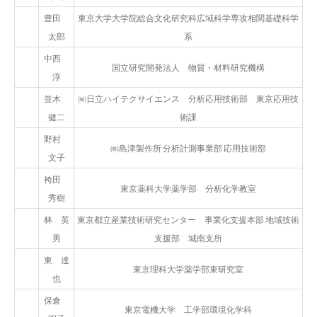
豊田
東京大学大学院総合文化研究科広域科学専攻相関基礎科学
太郎
系
中西
国立研究開発法人 物質・材料研究機構
淳
並木
㈱日立ハイテクサイエンス 分析応用技術部 東京応用技
健二
術課
野村
㈱島津製作所 分析計測事業部 応用技術部
文子
袴田
東京薬科大学薬学部 分析化学教室
秀樹
林 英
東京都立産業技術研究センター 事業化支援本部 地域技術
男
支援部 城南支所
東 達
東京理科大学薬学部東研究室
也
保倉
東京電機大学 工学部環境化学科