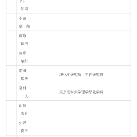
平井
昭司
不破
敬一郎
藤原
鎮男
保母
敏行
前田
理化学研究所 主任研究員
瑞夫
宮村
東京理科大学理学部化学科
一夫
山崎
素直
矢野
良子