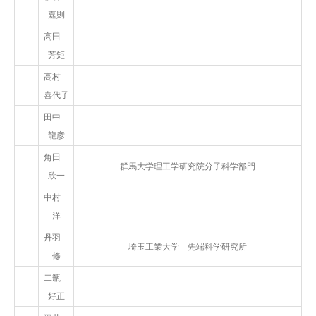
嘉則
高田
芳矩
高村
喜代子
田中
龍彦
角田
群馬大学理工学研究院分子科学部門
欣一
中村
洋
丹羽
埼玉工業大学 先端科学研究所
修
二瓶
好正