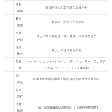
国村
東京理科大学工学部 工業化学科
伸祐
桑原
山梨大学工学部応用化学科
哲夫
齋藤
埼玉大学大学院理工学研究科 物質科学部門
伸吾
佐藤
新潟大学理学部化学科
敬一
敷野
㈱パーキンエルマージャパン ディスカバリー・アナリテ
修
ィカル・ソリューションズ事業部
鈴木
山梨大学大学院医学工学総合研究部 生命環境学域
保任
谷合
哲行
津越
（独）産業技術総合研究所 計測標準研究部門
敬寿