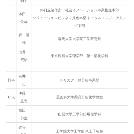
明子
㈱日立製作所 社会イノベーション事業推進本部
本田
ソリューションビジネス推進本部 トータルエンジニアリン
俊哉
グ本部
森 勝
群馬大学大学院工学研究科
伸
由井
東京理科大学理学部 第一部化学科
宏治
有井
幹事
㈱リガク 熱分析事業部
忠
伊藤
17 人
星薬科大学薬品分析化学教室
里恵
植田
山梨大学工学部応用化学科
郁生
釜谷
工学院大学工学部 八王子校舎