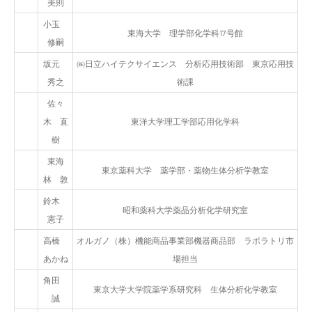
美則
小玉
東海大学 理学部化学科17号館
修嗣
坂元
㈱日立ハイテクサイエンス 分析応用技術部 東京応用技
秀之
術課
佐々
木 直
東洋大学理工学部応用化学科
樹
東海
東京薬科大学 薬学部・薬物生体分析学教室
林 敦
鈴木
昭和薬科大学薬品分析化学研究室
憲子
高橋
オルガノ（株）機能商品事業部機器商品部 ラボラトリ市
あかね
場担当
角田
東京大学大学院薬学系研究科 生体分析化学教室
誠