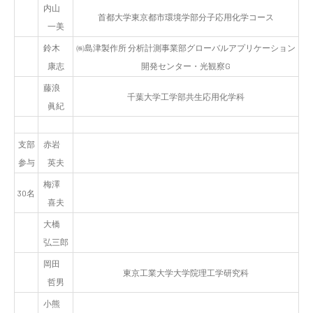
内山
首都大学東京都市環境学部分子応用化学コース
一美
鈴木
㈱島津製作所 分析計測事業部グローバルアプリケーション
康志
開発センター・光観察G
藤浪
千葉大学工学部共生応用化学科
眞紀
支部
赤岩
参与
英夫
梅澤
30名
喜夫
大橋
弘三郎
岡田
東京工業大学大学院理工学研究科
哲男
小熊