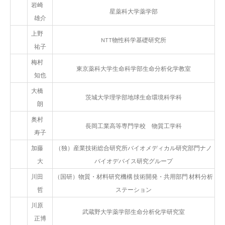
岩崎
星薬科大学薬学部
雄介
上野
NTT物性科学基礎研究所
祐子
梅村
東京薬科大学生命科学部生命分析化学教室
知也
大橋
茨城大学理学部地球生命環境科学科
朗
奥村
長岡工業高等専門学校 物質工学科
寿子
加藤
（独）産業技術総合研究所バイオメディカル研究部門ナノ
大
バイオデバイス研究グループ
川田
（国研）物質・材料研究機構 技術開発・共用部門 材料分析
哲
ステーション
川原
武蔵野大学薬学部生命分析化学研究室
正博