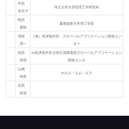
半田
埼玉大学大学院理工学研究科
友衣子
蛭田
慶應義塾大学理工学部
勇樹
増田
（株）島津製作所 グローバルアプリケーション開発セン
潤一
ター
村田
㈱島津製作所 分析計測事業部グローバルアプリケーション
英明
開発センタ
山崎
㈱エル・エム・エス
伸彦
吉田
達成