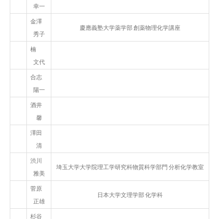
幸一
金澤
慶應義塾大学薬学部 創薬物理化学講座
秀子
楠
文代
合志
陽一
酒井
馨
澤田
清
渋川
埼玉大学大学院理工学研究科物質科学部門 分析化学教室
雅美
菅原
日本大学文理学部 化学科
正雄
杉谷