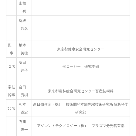
山根
兵
綿抜
邦彦
監
坂本
東京都健康安全研究センター
事
美穂
安田
２名
㈱コーセー 研究本部
純子
常任
会田
東京都農林総合研究センター畜産技術科
幹事
秀樹
相本
新日鐵住金（株） 技術開発本部先端技術研究所 解析科学
30名
道宏
研究部
石川
アジレントテクノロジー（株） プラズマ分光営業部
隆一