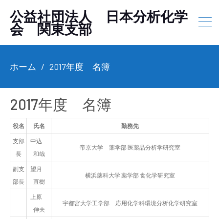
公益社団法人 日本分析化学
会 関東支部
ホーム
2017年度 名簿
2017年度 名簿
役名
氏名
勤務先
支部
中込
帝京大学 薬学部 医薬品分析学研究室
長
和哉
副支
望月
横浜薬科大学 薬学部 食化学研究室
部長
直樹
上原
宇都宮大学工学部 応用化学科環境分析化学研究室
伸夫