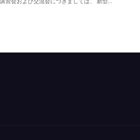
講習会および交流会につきましては、 新型…
コ
ロ
ナ
ウ
イ
ル
ス
に
対
す
る
対
応
の
お
知
ら