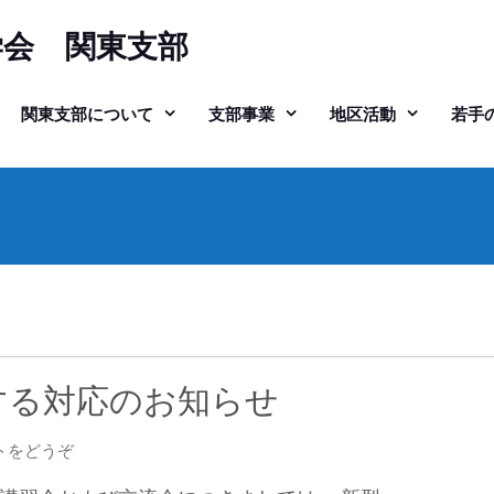
学会 関東支部
関東支部について
支部事業
地区活動
若手
する対応のお知らせ
(新
トをどうぞ
型