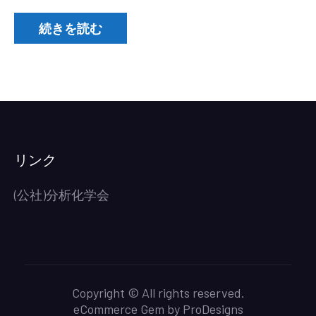
世
紀
続きを読む
賞
受
賞
記
念
講
演
リンク
会
の
(公社)分析化学会
ご
案
内)
Copyright © All rights reserved.
eCommerce Gem by
ProDesigns