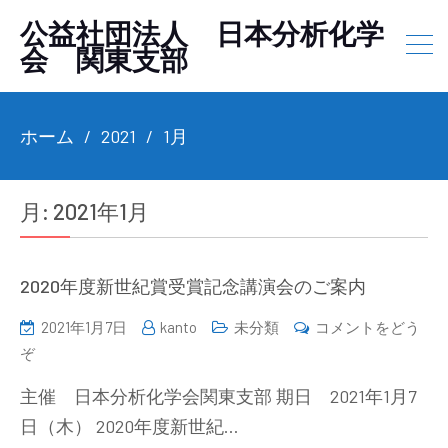
公益社団法人 日本分析化学
会 関東支部
ホーム
2021
1月
月:
2021年1月
2020年度新世紀賞受賞記念講演会のご案内
2021年1月7日
kanto
未分類
コメントをどう
(2020
ぞ
年
主催 日本分析化学会関東支部 期日 2021年1月7
度
日（木） 2020年度新世紀…
新