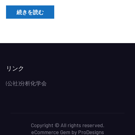
度
分
続きを読む
析
イ
ノ
ベ
ー
シ
ョ
リンク
ン
交
(公社)分析化学会
流
会
の
ご
案
Copyright © All rights reserved.
内)
eCommerce Gem by
ProDesigns