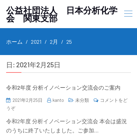
公益社団法人 日本分析化学
会 関東支部
ホーム
2021
2月
25
日:
2021年2月25日
令和2年度 分析イノベーション交流会のご案内
2021年2月25日
kanto
未分類
コメントをど
(令
うぞ
和
令和2年度 分析イノベーション交流会 本会は盛況
2
のうちに終了いたしました。ご参加…
年