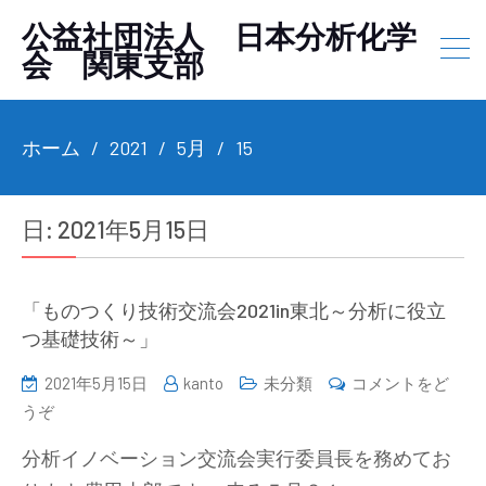
公益社団法人 日本分析化学
会 関東支部
ホーム
2021
5月
15
日:
2021年5月15日
「ものつくり技術交流会2021in東北～分析に役立
つ基礎技術～」
2021年5月15日
kanto
未分類
コメントをど
(「も
うぞ
の
分析イノベーション交流会実行委員長を務めてお
つ