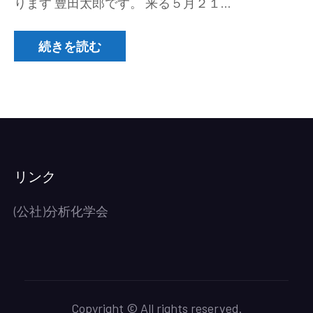
ります 豊田太郎です。 来る５月２１…
く
り
技
続きを読む
術
交
流
会
2021in
東
北
リンク
～
分
(公社)分析化学会
析
に
役
立
つ
Copyright © All rights reserved.