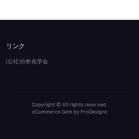
度
東
日
本
分
析
リンク
化
学
(公社)分析化学会
若
手
交
流
会
Copyright © All rights reserved.
の
eCommerce Gem by
ProDesigns
お
知
ら