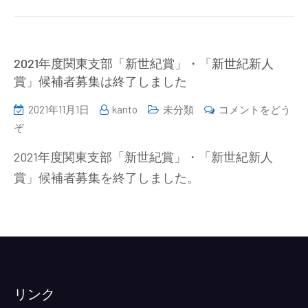
部
会
ニ
ュ
2021年度関東支部「新世紀賞」・「新世紀新人
ー
賞」候補者募集は終了しました
ス-
2021年11月1日
kanto
未分類
コメントをどう
第
(2021
ぞ
41
年
号
2021年度関東支部「新世紀賞」・「新世紀新人
度
が
賞」候補者募集を終了しました。
関
公
東
開
支
さ
部
れ
「新
ま
世
し
紀
リンク
た)
賞」・