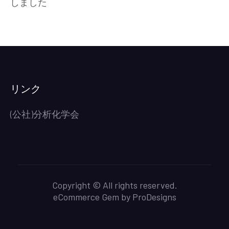
しました
新
ま
世
し
紀
た)
賞・
新
世
紀
リンク
新
人
(公社)分析化学会
賞
の
受
賞
者
Copyright © All rights reserved.
を
eCommerce Gem by
ProDesigns
掲
載