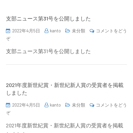
部
幹
支部ニュース第31号を公開しました
事
会
2022年4月5日
kanto
未分類
コメントをどう
名
(支
ぞ
簿
部
を
支部ニュース第31号を公開しました
ニ
掲
ュ
載
ー
し
ス
ま
2021年度新世紀賞・新世紀新人賞の受賞者を掲載
第
し
しました
31
た)
号
2022年4月5日
kanto
未分類
コメントをどう
を
(2021
ぞ
公
年
開
2021年度新世紀賞・新世紀新人賞の受賞者を掲載
度
し