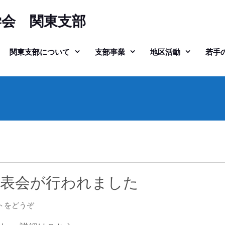
学会 関東支部
関東支部について
支部事業
地区活動
若手
発表会が行われました
(新
トをどうぞ
潟