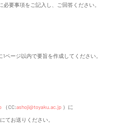
ムに必要事項をご記入し、ご回答ください。
oc」に1ページ以内で要旨を作成してください。
p
（CC:
ashoji@toyaku.ac.jp
）に
ルにてお送りください。