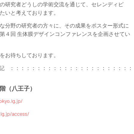
の研究者どうしの学術交流を通じて、セレンディピ
たいと考えております。
な分野の研究者の方々に、その成果をポスター形式に
第４回 生体膜デザインコンファレンスを企画させてい
をお待ちしております。
記 ：：：：：：：：：：：：：：：：：：：：：：：
1階（八王子）
kyo.lg.jp/
g.jp/access/