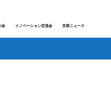
の会
イノベーション交流会
支部ニュース
細
機