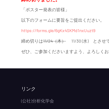
「ポスター発表の皆様」
以下のフォームに要旨をご提出ください。
https://forms.gle/6gKx4SKMd1nxUuzt9
締め切りは
11/24（木）
11/30 (水) とさ
ぜひ、ご参加くださいますよう、よろしくお
リンク
(公社)分析化学会