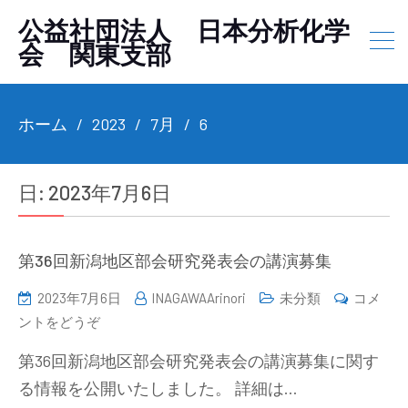
公益社団法人 日本分析化学
会 関東支部
ホーム
2023
7月
6
日:
2023年7月6日
第36回新潟地区部会研究発表会の講演募集
2023年7月6日
INAGAWAArinori
未分類
コメ
(第
ントをどうぞ
36
第36回新潟地区部会研究発表会の講演募集に関す
回
る情報を公開いたしました。 詳細は…
新