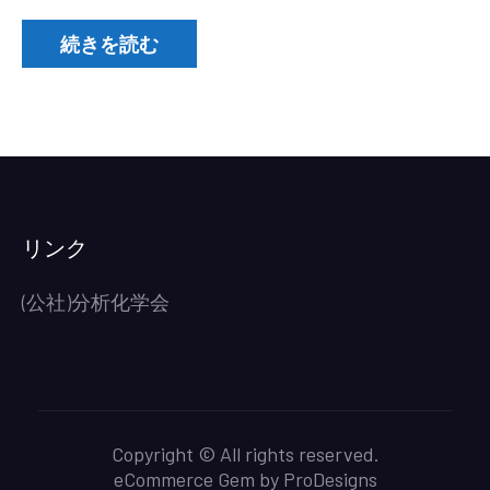
潟
地
続きを読む
区
部
会
研
究
発
表
リンク
会
の
(公社)分析化学会
講
演
募
集)
Copyright © All rights reserved.
eCommerce Gem by
ProDesigns