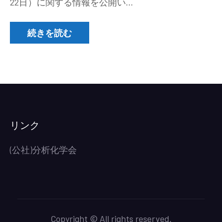
22日）に関する情報を公開い…
群
馬・
栃
続きを読む
木
地
区
分
析
技
術
リンク
交
流
(公社)分析化学会
会
の
ご
案
内
Copyright © All rights reserved.