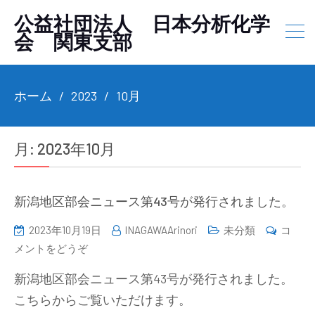
公益社団法人 日本分析化学
会 関東支部
ホーム
2023
10月
月:
2023年10月
新潟地区部会ニュース第43号が発行されました。
2023年10月19日
INAGAWAArinori
未分類
コ
(新
メントをどうぞ
潟
新潟地区部会ニュース第43号が発行されました。
地
こちらからご覧いただけます。
区