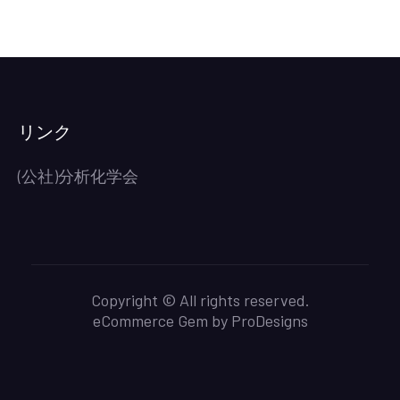
部
会
ニ
ュ
ー
ス
リンク
第
43
(公社)分析化学会
号
が
発
行
さ
Copyright © All rights reserved.
れ
eCommerce Gem by
ProDesigns
ま
し
た。)