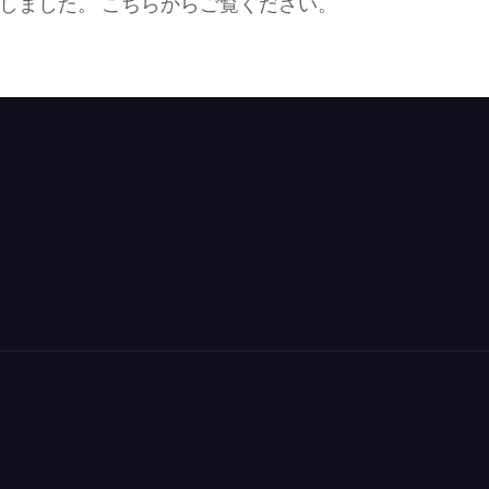
しました。 こちらからご覧ください。
7
年
度
第
3
回
常
任
幹
事
会
議
事
録
公
開)