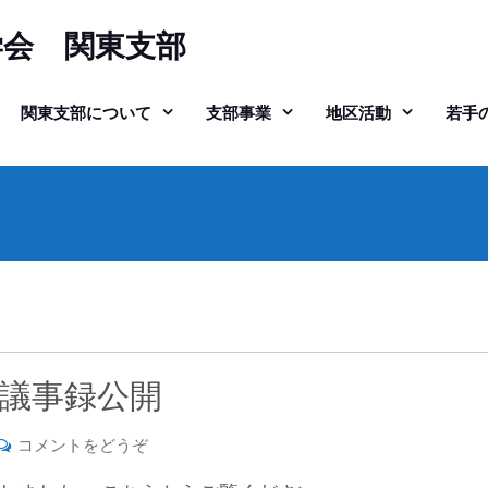
学会 関東支部
関東支部について
支部事業
地区活動
若手
会議事録公開
(令
コメントをどうぞ
和