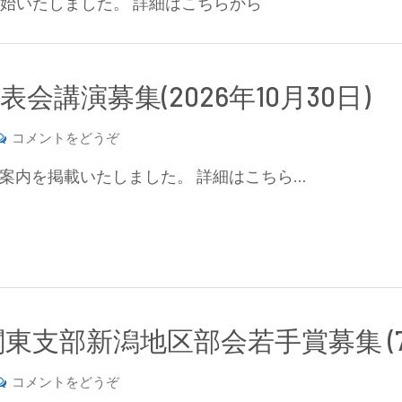
開始いたしました。 詳細はこちらから
度
新
世
紀
会講演募集(2026年10月30日)
賞・
新
(第
コメントをどうぞ
世
39
紀
案内を掲載いたしました。 詳細はこちら…
回
新
新
人
潟
賞
地
募
区
集
部
（2026
会
東支部新潟地区部会若手賞募集 (7
年
研
10
究
(2026
コメントをどうぞ
月
発