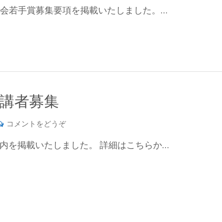
年
31
表
部会若手賞募集要項を掲載いたしました。…
度
日
会
日
締
講
本
め
演
分
切
募
析
り）)
集
化
(2026
学
受講者募集
年
会
10
関
(第
コメントをどうぞ
月
東
37
30
支
内を掲載いたしました。 詳細はこちらか…
回
日))
部
分
新
析
潟
化
地
学
区
基
部