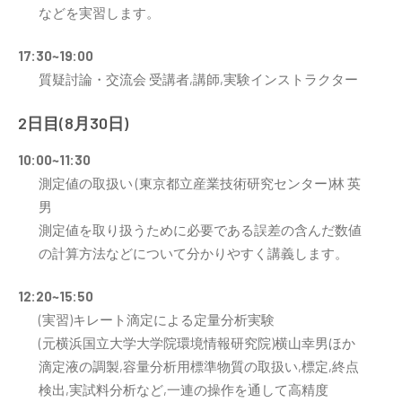
などを実習します。
17:30~19:00
質疑討論・交流会 受講者,講師,実験インストラクター
2日目(8月30日)
10:00~11:30
測定値の取扱い (東京都立産業技術研究センター)林 英
男
測定値を取り扱うために必要である誤差の含んだ数値
の計算方法などについて分かりやすく講義します。
12:20~15:50
(実習)キレート滴定による定量分析実験
(元横浜国立大学大学院環境情報研究院)横山幸男ほか
滴定液の調製,容量分析用標準物質の取扱い,標定,終点
検出,実試料分析など,一連の操作を通して高精度