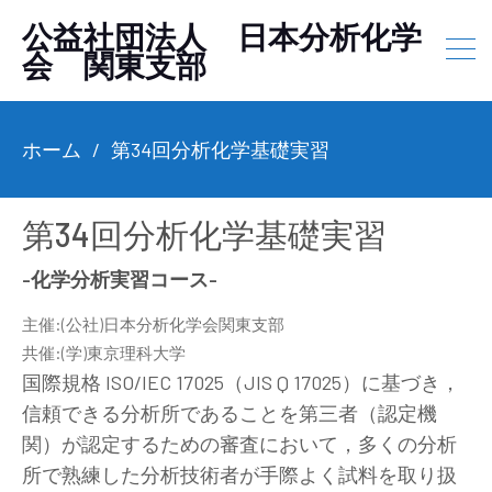
公益社団法人 日本分析化学
会 関東支部
ホーム
第34回分析化学基礎実習
第34回分析化学基礎実習
-化学分析実習コース-
主催:(公社)日本分析化学会関東支部
共催:(学)東京理科大学
国際規格 ISO/IEC 17025（JIS Q 17025）に基づき，
信頼できる分析所であることを第三者（認定機
関）が認定するための審査において，多くの分析
所で熟練した分析技術者が手際よく試料を取り扱