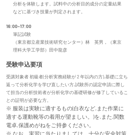
分析を体験します。試料中の分析目的成分の定量結果
などに基づき技量が判定されます。
16:00~17:00
筆記試験
（東京都立産業技術研究センター）林 英男，（東京
理科大学工学部）田中龍彦
受験申込要項
受講対象者 初級者(分析実務経験が 2 年以内の方),基礎に立ち
返って分析化学を学び直したい方,試験所の認定申請に際し
て担当の分析技術者が分析化学の基礎研修が修了しているこ
との証明が必要な方。
※ 服装は実験に適するもの(白衣など,また作業に
適する運動靴等の着用が望ましい。)を,また,関数
電卓,保護めがねをご持参ください。
※ なお、実習に当たりましては，十分な安全対策