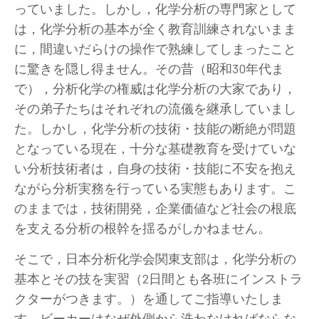
っていました。しかし，化学分析の専門家として
は，化学分析の基本が全く教育訓練されないまま
に，間違いだらけの操作で熟練してしまったこと
に驚きを隠し得ません。その昔（昭和30年代ま
で），分析化学の権威は化学分析の大家であり，
その弟子たちはそれぞれの流儀を継承していまし
た。しかし，化学分析の技術・技能の断絶が問題
となっている現在，十分な基礎教育を受けていな
い分析技術者は，自身の技術・技能に不安を抱え
ながら分析実務を行っている実態もあります。こ
のままでは，技術開発，企業価値など社会の根底
を支える分析の根幹を揺るがしかねません。
そこで，日本分析化学会関東支部は，化学分析の
基本とその技を実習（2日間とも各班にインストラ
クターがつきます。）を通してご指導いたしま
す。ビーカーはなぜ外側から洗わなければならな