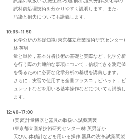
試薬の取扱い,沈殿生成,ろ過,抽出,湿式分解,灰化等の
試料前処理技術を分かりやすく説明します。また,
汚染と損失についても講義します。
10:35~11:50
化学分析の基礎知識 (東京都立産業技術研究センター)
林 英男
量と単位，基本分析技術の基礎と実際など，化学分析
を行う際の共通的な事項について，信頼できる測定値
を得るために必要な化学分析の基礎を講義します。
さらに，実習で使用する全量フラスコ，ピペット，ビ
ュレットなどを用いる基本操作などについても講義し
ます。
12:40~17:00
(実習)計量機器と器具の取扱い,試薬調製
(東京都立産業技術研究センター)林 英男ほか
天びん,体積計などを用いる操作,器具の洗浄,試薬調製