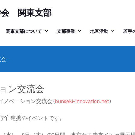
学会 関東支部
関東支部について
支部事業
地区活動
若手
流会
ション交流会
イノベーション交流会 (
bunseki-innovation.net
)
学官連携のイベントです。
7日（水），8日（木）の2日間，東京たま未来メッセ展示