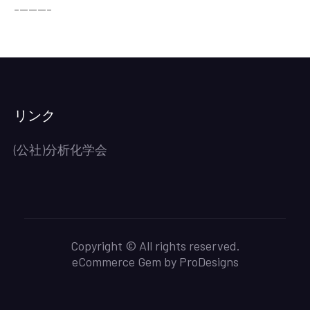
--------
リンク
(公社)分析化学会
Copyright © All rights reserved.
eCommerce Gem by
ProDesigns