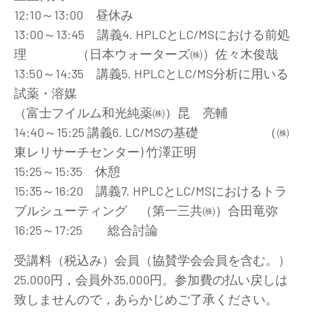
12:10～13:00 昼休み
13:00～13:45 講義4. HPLCとLC/MSにおける前処
理 （日本ウォーターズ㈱）佐々木俊哉
13:50～14:35 講義5. HPLCとLC/MS分析に用いる
試薬・溶媒
（富士フイルム和光純薬㈱）昆 亮輔
14:40～15:25 講義6. LC/MSの基礎 （㈱
東レリサーチセンター) 竹澤正明
15:25～15:35 休憩
15:35～16:20 講義7. HPLCとLC/MSにおけるトラ
ブルシューティング （第一三共㈱）合田竜弥
16:25～17:25 総合討論
受講料（税込み）会員（協賛学会会員を含む。）
25,000円，会員外35,000円。参加費の払い戻しは
致しませんので，あらかじめご了承ください。