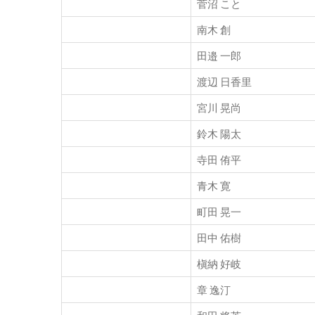
菅沼 こと
南木 創
田邉 一郎
渡辺 日香里
宮川 晃尚
鈴木 陽太
寺田 侑平
青木 寛
町田 晃一
田中 佑樹
槇納 好岐
章 逸汀