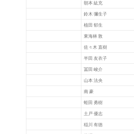
朝本 紘充
鈴木 彌生子
植田 郁生
東海林 敦
佐々木 直樹
半田 友衣子
冨田 峻介
山本 法央
南 豪
蛭田 勇樹
土戸 優志
稲川 有徳