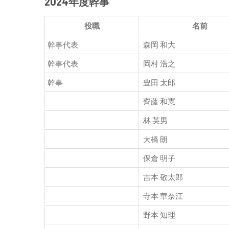
2024年度幹事
役職
名前
幹事代表
森岡 和大
幹事代表
岡村 浩之
幹事
豊田 太郎
齊藤 和憲
林 英男
大橋 朗
保倉 明子
吉本 敬太郎
寺本 華奈江
野本 知理