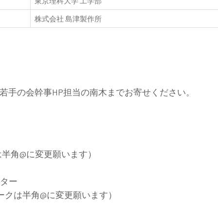
東京理科大学 工学部
株式会社 島津製作所
若手の会幹事HP担当の南木までお寄せください。
（☆マークは半角@に変更願います）
ンター
go.jp（☆マークは半角@に変更願います）