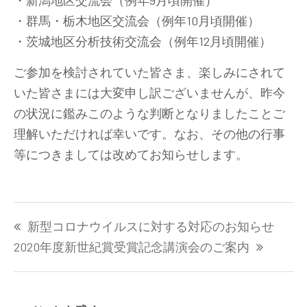
・新潟地区交流会（例年9月頃開催）
・群馬・栃木地区交流会（例年10月頃開催）
・茨城地区分析技術交流会（例年12月頃開催）
ご参加を検討されていた皆さま、楽しみにされて
いた皆さまには大変申し訳ございませんが、昨今
の状況に鑑みこのような判断となりましたことご
理解いただければ幸いです。なお、その他の行事
等につきましては改めてお知らせします。
投
新型コロナウイルスに対する対応のお知らせ
稿
ナ
2020年度新世紀賞受賞記念講演会のご案内
ビ
ゲ
ー