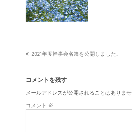
投
2021年度幹事会名簿を公開しました。
稿
ナ
ビ
ゲ
コメントを残す
ー
メールアドレスが公開されることはありませ
シ
ョ
コメント
※
ン