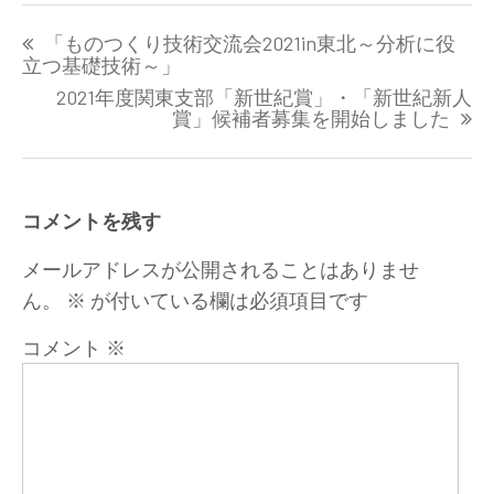
投
「ものつくり技術交流会2021in東北～分析に役
稿
立つ基礎技術～」
ナ
2021年度関東支部「新世紀賞」・「新世紀新人
ビ
賞」候補者募集を開始しました
ゲ
ー
シ
ョ
コメントを残す
ン
メールアドレスが公開されることはありませ
ん。
※
が付いている欄は必須項目です
コメント
※