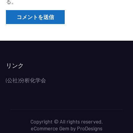
る。
リンク
(公社)分析化学会
Copyright © All rights reserved.
eCommerce Gem by
ProDesigns