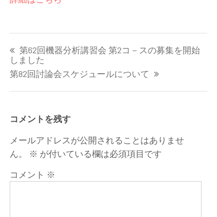
投
第62回機器分析講習会 第2コ－スの募集を開始
稿
しました
ナ
第82回討論会スケジュールについて
ビ
ゲ
ー
シ
コメントを残す
ョ
ン
メールアドレスが公開されることはありませ
ん。
※
が付いている欄は必須項目です
コメント
※