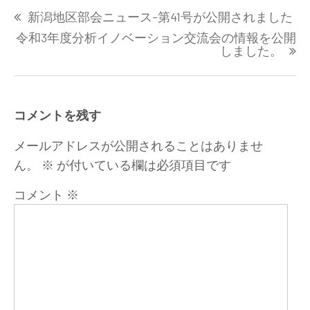
投
新潟地区部会ニュース-第41号が公開されました
稿
ナ
令和3年度分析イノベーション交流会の情報を公開
しました。
ビ
ゲ
ー
シ
コメントを残す
ョ
ン
メールアドレスが公開されることはありませ
ん。
※
が付いている欄は必須項目です
コメント
※