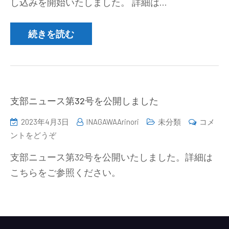
し込みを開始いたしました。 詳細は…
分
析
化
続きを読む
学
基
礎
セ
ミ
支部ニュース第32号を公開しました
ナ
2023年4月3日
INAGAWAArinori
未分類
コメ
ー
(支
ントをどうぞ
（無
部
機
支部ニュース第32号を公開いたしました。詳細は
ニ
分
こちらをご参照ください。
ュ
析
ー
編）
ス
の
第
申
32