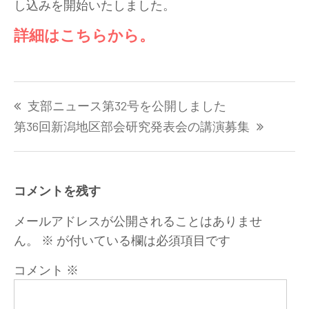
し込みを開始いたしました。
詳細はこちらから。
投
支部ニュース第32号を公開しました
稿
ナ
第36回新潟地区部会研究発表会の講演募集
ビ
ゲ
ー
コメントを残す
シ
ョ
メールアドレスが公開されることはありませ
ン
ん。
※
が付いている欄は必須項目です
コメント
※