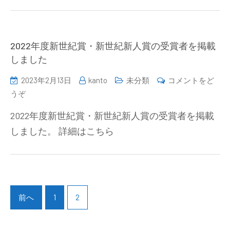
の
化
学
シ
2022年度新世紀賞・新世紀新人賞の受賞者を掲載
ン
しました
ポ
2023年2月13日
kanto
未分類
コメントをど
ジ
(2022
うぞ
ウ
年
ム
2022年度新世紀賞・新世紀新人賞の受賞者を掲載
度
の
しました。 詳細はこちら
新
お
世
知
紀
ら
賞・
せ
投
新
を
稿
前へ
1
2
世
公
ナ
紀
開
ビ
新
し