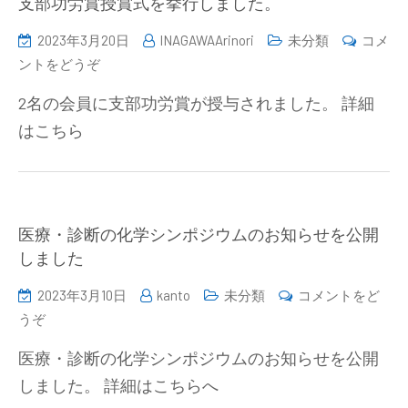
支部功労賞授賞式を挙行しました。
し
号
込
2023年3月20日
INAGAWAArinori
未分類
コメ
を
み
(支
ントをどうぞ
公
を
部
開
開
2名の会員に支部功労賞が授与されました。 詳細
功
し
始
はこちら
労
ま
い
賞
し
た
授
た)
し
賞
ま
式
医療・診断の化学シンポジウムのお知らせを公開
し
を
しました
た。)
挙
2023年3月10日
kanto
未分類
コメントをど
行
(医
うぞ
し
療・
ま
医療・診断の化学シンポジウムのお知らせを公開
診
し
しました。 詳細はこちらへ
断
た。)