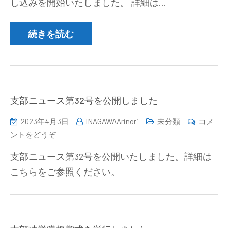
し込みを開始いたしました。 詳細は…
分
析
化
続きを読む
学
基
礎
セ
ミ
支部ニュース第32号を公開しました
ナ
2023年4月3日
INAGAWAArinori
未分類
コメ
ー
(支
ントをどうぞ
（無
部
機
支部ニュース第32号を公開いたしました。詳細は
ニ
分
こちらをご参照ください。
ュ
析
ー
編）
ス
の
第
申
32