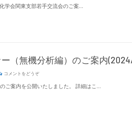
手
学
本分析化学会関東支部若手交流会のご案…
交
交
流
流
会
会
開
の
催
ご
の
案
お
無機分析編）のご案内(2024/11/1
内
知
(2025/1/29))
ら
(第
コメントをどうぞ
せ
45
(2024/11/22-
のご案内を公開いたしました。 詳細はこ…
回
23))
分
析
化
学
基