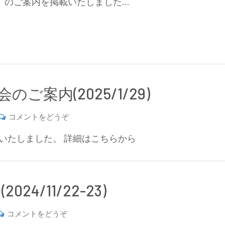
/13）のご案内を掲載いたしました…
回
茨
城
地
区
分
析
ご案内(2025/1/29)
技
術
(第
コメントをどうぞ
交
17
流
いたしました。 詳細はこちらから
回
会
千
の
葉
ご
県
/11/22-23)
案
分
内
析
(若
コメントをどうぞ
(2024/12/13))
化