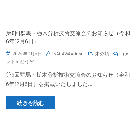
お
の
知
基
ら
本
せ
と
第5回群馬・栃木分析技術交流会のお知らせ（令和
(2024
安
6年12月6日）
年
全
12
2024年11月5日
INAGAWAArinori
未分類
コメ
セ
月
(第
ントをどうぞ
ミ
23-
5
ナ
24
第5回群馬・栃木分析技術交流会のお知らせ（令和
回
ー
日）)
6年12月6日）を掲載いたしました…
群
(2025
馬・
年
栃
続きを読む
2
木
月
分
7
析
日）)
技