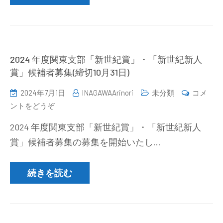
2
ご
回
案
常
内
任
(2024/11/13-
幹
2024 年度関東支部「新世紀賞」・「新世紀新人
14))
事
賞」候補者募集(締切10月31日)
会
2024年7月1日
INAGAWAArinori
未分類
コメ
議
(2024
ントをどうぞ
事
年
録
2024 年度関東支部「新世紀賞」・「新世紀新人
度
公
賞」候補者募集の募集を開始いたし…
関
開)
東
支
続きを読む
部
「新
世
紀