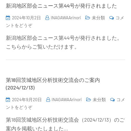
術
新潟地区部会ニュース第44号が発行されました
交
2024年10月2日
INAGAWAArinori
未分類
コメ
流
(新
ントをどうぞ
会
潟
の
新潟地区部会ニュース第44号が発行されました。
地
お
こちらからご覧いただけます。
区
知
部
ら
会
せ
ニ
（令
ュ
第18回茨城地区分析技術交流会のご案内
和
ー
(2024/12/13)
6
ス
年
2024年9月20日
INAGAWAArinori
未分類
コメ
第
12
(第
ントをどうぞ
44
月
18
号
6
第18回茨城地区分析技術交流会（2024/12/13）のご
回
が
日）)
案内を掲載いたしました…
茨