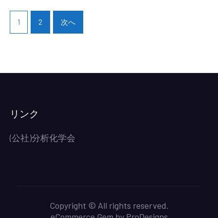
投
賞」・
稿
1
2
次へ
「新
ナ
世
ビ
紀
ゲ
新
ー
人
シ
賞」
ョ
候
ン
リンク
補
者
(公社)分析化学会
募
集
(締
切
10
月
Copyright © All rights reserved.
31
eCommerce Gem by
ProDesigns