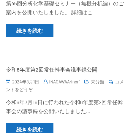
第45回分析化学基礎セミナー（無機分析編）のご
回
案内を公開いたしました。 詳細はこ…
分
析
化
続きを読む
学
基
礎
セ
ミ
令和6年度第2回常任幹事会議事録公開
ナ
2024年8月1日
INAGAWAArinori
未分類
コメ
ー
(令
ントをどうぞ
（無
和
機
令和6年7月16日に行われた令和6年度第2回常任幹
6
分
事会の議事録を公開いたしました…
年
析
度
編）
第
続きを読む
の