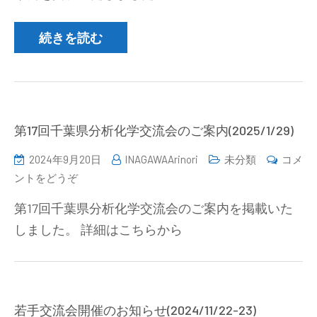
発
城
行
地
続きを読む
さ
区
れ
分
ま
析
し
技
た)
術
第17回千葉県分析化学交流会のご案内(2025/1/29)
交
2024年9月20日
INAGAWAArinori
未分類
コメ
流
(第
ントをどうぞ
会
17
の
第17回千葉県分析化学交流会のご案内を掲載いた
回
ご
しました。 詳細はこちらから
千
案
葉
内
県
(2024/12/13))
分
析
若手交流会開催のお知らせ(2024/11/22-23)