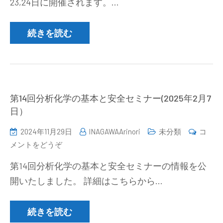
23,24日に開催されます。…
年
度
分
続きを読む
析
イ
ノ
ベ
ー
第14回分析化学の基本と安全セミナー(2025年2月7
シ
日）
ョ
2024年11月29日
INAGAWAArinori
未分類
コ
ン
(第
メントをどうぞ
交
14
流
第14回分析化学の基本と安全セミナーの情報を公
回
会
開いたしました。 詳細はこちらから…
分
開
析
催
化
続きを読む
の
学