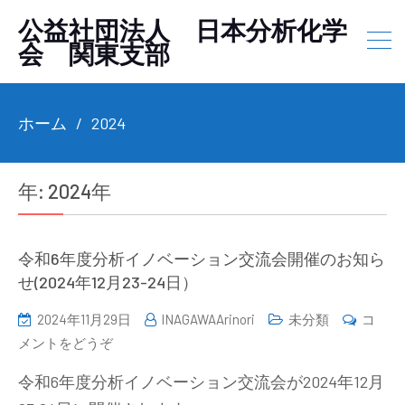
公益社団法人 日本分析化学
会 関東支部
ホーム
2024
年:
2024年
令和6年度分析イノベーション交流会開催のお知ら
せ(2024年12月23-24日）
2024年11月29日
INAGAWAArinori
未分類
コ
(令
メントをどうぞ
和
令和6年度分析イノベーション交流会が2024年12月
6