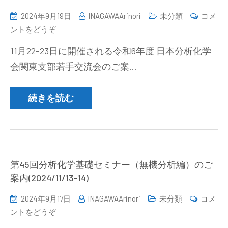
化
2024年9月19日
INAGAWAArinori
未分類
コメ
学
(若
ントをどうぞ
交
手
流
11月22-23日に開催される令和6年度 日本分析化学
交
会
会関東支部若手交流会のご案…
流
の
会
ご
開
続きを読む
案
催
内
の
(2025/1/29))
お
知
ら
第45回分析化学基礎セミナー（無機分析編）のご
せ
案内(2024/11/13-14)
(2024/11/22-
2024年9月17日
INAGAWAArinori
未分類
コメ
23))
(第
ントをどうぞ
45