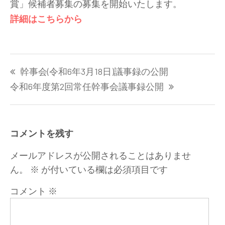
賞」候補者募集の募集を開始いたします。
詳細はこちらから
投
幹事会(令和6年3月18日)議事録の公開
稿
ナ
令和6年度第2回常任幹事会議事録公開
ビ
ゲ
ー
コメントを残す
シ
ョ
メールアドレスが公開されることはありませ
ン
ん。
※
が付いている欄は必須項目です
コメント
※