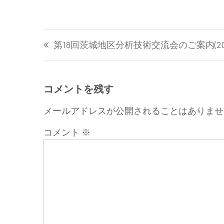
投
第18回茨城地区分析技術交流会のご案内(2024/
稿
ナ
ビ
ゲ
コメントを残す
ー
メールアドレスが公開されることはありませ
シ
ョ
コメント
※
ン