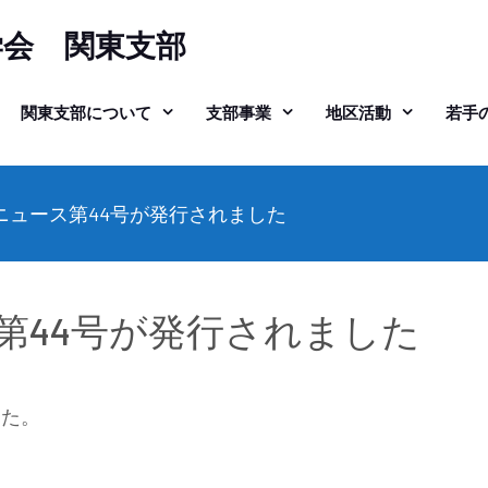
学会 関東支部
関東支部について
支部事業
地区活動
若手
ニュース第44号が発行されました
第44号が発行されました
した。