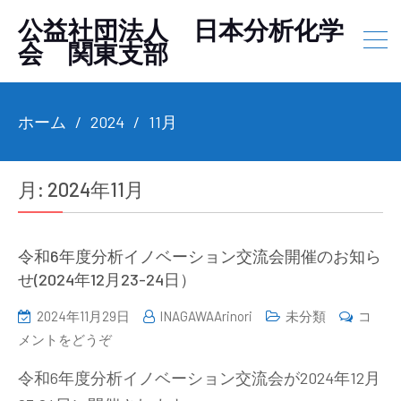
公益社団法人 日本分析化学
会 関東支部
ホーム
2024
11月
月:
2024年11月
令和6年度分析イノベーション交流会開催のお知ら
せ(2024年12月23-24日）
2024年11月29日
INAGAWAArinori
未分類
コ
(令
メントをどうぞ
和
令和6年度分析イノベーション交流会が2024年12月
6