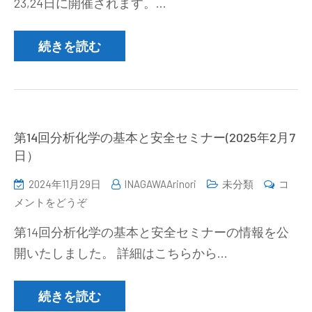
23,24日に開催されます。…
年
度
分
続きを読む
析
イ
ノ
ベ
ー
第14回分析化学の基本と安全セミナー(2025年2月7
シ
日）
ョ
2024年11月29日
INAGAWAArinori
未分類
コ
ン
(第
メントをどうぞ
交
14
流
第14回分析化学の基本と安全セミナーの情報を公
回
会
開いたしました。 詳細はこちらから…
分
開
析
催
化
続きを読む
の
学