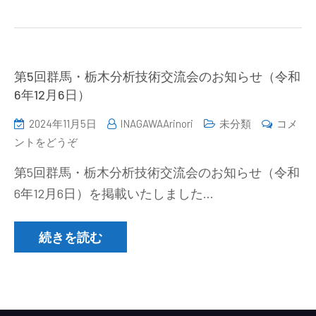
お
の
知
基
ら
本
せ
と
第5回群馬・栃木分析技術交流会のお知らせ（令和
(2024
安
6年12月6日）
年
全
12
2024年11月5日
INAGAWAArinori
未分類
コメ
セ
月
(第
ントをどうぞ
ミ
23-
5
ナ
24
第5回群馬・栃木分析技術交流会のお知らせ（令和
回
ー
日）)
6年12月6日）を掲載いたしました…
群
(2025
馬・
年
栃
続きを読む
2
木
月
分
7
析
日）)
技