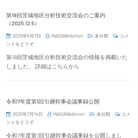
研
究
第19回茨城地区分析技術交流会のご案内
発
（2025.12.5）
表
2025年8月7日
INAGAWAArinori
未分類
コメ
会
(第
ントをどうぞ
講
19
演
第19回茨城地区分析技術交流会の情報を掲載いた
回
募
しました。 詳細はこちらから
茨
集
城
の
地
お
区
知
分
令和7年度第1回引継幹事会議事録公開
ら
析
せ)
2025年7月14日
INAGAWAArinori
未分類
コメ
技
(令
ントをどうぞ
術
和
交
令和7年度第1回引継幹事会議事録を公開しまし
7