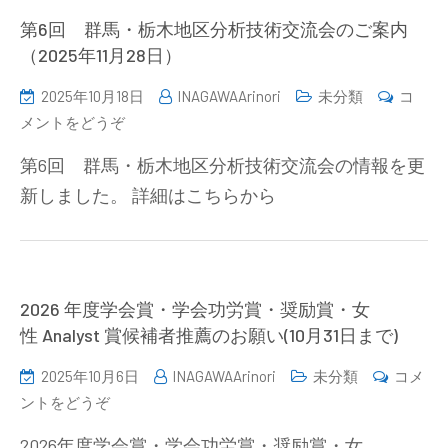
習
第6回 群馬・栃木地区分析技術交流会のご案内
の
（2025年11月28日）
ご
2025年10月18日
INAGAWAArinori
未分類
コ
案
(第
メントをどうぞ
内
6
（2026/1/29-
第6回 群馬・栃木地区分析技術交流会の情報を更
回
30）)
新しました。 詳細はこちらから
群
馬・
栃
木
地
2026 年度学会賞・学会功労賞・奨励賞・女
区
性 Analyst 賞候補者推薦のお願い(10月31日まで)
分
2025年10月6日
INAGAWAArinori
未分類
コメ
析
(2026
ントをどうぞ
技
年
術
2026年度学会賞・学会功労賞・奨励賞・女