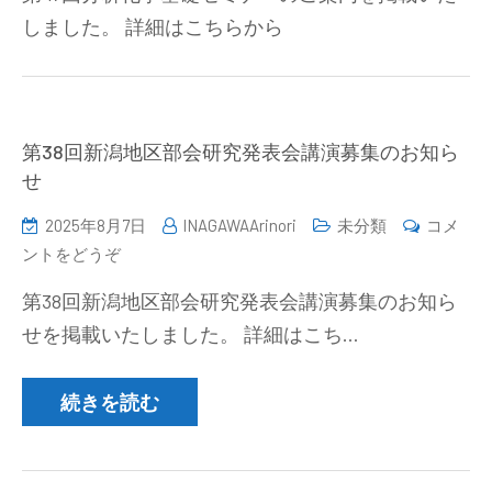
回
募
しました。 詳細はこちらから
分
集
析
（2025
化
年
学
10
基
第38回新潟地区部会研究発表会講演募集のお知ら
月
礎
せ
31
セ
日
2025年8月7日
INAGAWAArinori
未分類
コメ
ミ
締
(第
ントをどうぞ
ナ
め
38
ー
切
第38回新潟地区部会研究発表会講演募集のお知ら
回
の
り）)
せを掲載いたしました。 詳細はこち…
新
ご
潟
案
地
続きを読む
内
区
（2025/11/10-
部
11）)
会