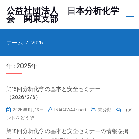
公益社団法人 日本分析化学
会 関東支部
ホーム
2025
年:
2025年
第15回分析化学の基本と安全セミナー
（2026/2/6）
2025年11月16日
INAGAWAArinori
未分類
コメ
(第
ントをどうぞ
15
第15回分析化学の基本と安全セミナーの情報を掲
回