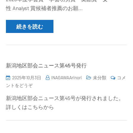
度
交
性 Analyst 賞候補者推薦のお願…
学
流
会
会
賞・
続きを読む
の
学
ご
会
案
功
内
労
（2025
賞・
新潟地区部会ニュース第45号発行
年
奨
11
2025年10月3日
INAGAWAArinori
未分類
コメ
励
月
(新
ントをどうぞ
賞・
28
潟
女
日）)
新潟地区部会ニュース第45号が発行されました。
地
性 Analyst
詳しくはこちらから
区
賞
部
候
会
補
ニ
者