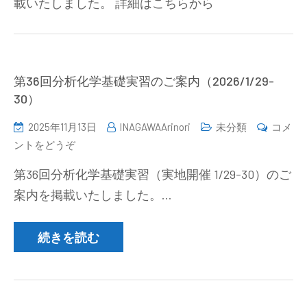
載いたしました。 詳細はこちらから
分
析
化
学
の
第36回分析化学基礎実習のご案内（2026/1/29-
基
30）
本
2025年11月13日
INAGAWAArinori
未分類
コメ
と
(第
ントをどうぞ
安
36
全
第36回分析化学基礎実習（実地開催 1/29-30）のご
回
セ
案内を掲載いたしました。…
分
ミ
析
ナ
化
続きを読む
ー
学
（2026/2/6）)
基
礎
実