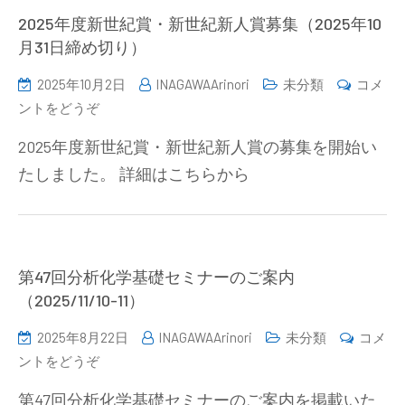
ュ
2025年度新世紀賞・新世紀新人賞募集（2025年10
推
ー
月31日締め切り）
薦
ス
の
2025年10月2日
INAGAWAArinori
未分類
コメ
第
お
(2025
ントをどうぞ
45
願
年
号
い
2025年度新世紀賞・新世紀新人賞の募集を開始い
度
発
(10
たしました。 詳細はこちらから
新
行)
月
世
31
紀
日
賞・
ま
新
第47回分析化学基礎セミナーのご案内
で))
世
（2025/11/10-11）
紀
2025年8月22日
INAGAWAArinori
未分類
コメ
新
(第
ントをどうぞ
人
47
賞
第47回分析化学基礎セミナーのご案内を掲載いた