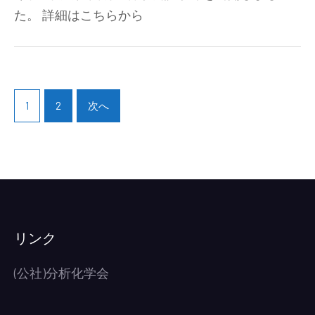
流
た。 詳細はこちらから
年
会
度
の
第
ご
1
案
投
回
内
稿
1
2
次へ
引
（2025.12.5）)
ナ
継
ビ
幹
ゲ
事
ー
会
シ
議
ョ
事
ン
リンク
録
公
(公社)分析化学会
開)