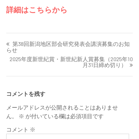
詳細はこちらから
投
第38回新潟地区部会研究発表会講演募集のお知
稿
らせ
ナ
2025年度新世紀賞・新世紀新人賞募集（2025年10
ビ
月31日締め切り）
ゲ
ー
シ
ョ
コメントを残す
ン
メールアドレスが公開されることはありませ
ん。
※
が付いている欄は必須項目です
コメント
※