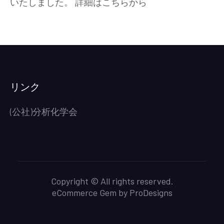
いたしました。 詳細はこちらから
年
度
東
日
本
分
析
リンク
化
学
(公社)分析化学会
若
手
交
流
会
Copyright © All rights reserved.
(2025/7/11-
eCommerce Gem by
ProDesigns
12))