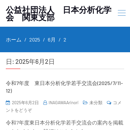
公益社団法人 日本分析化学
会 関東支部
ホーム
2025
6月
2
日:
2025年6月2日
令和7年度 東日本分析化学若手交流会(2025/7/11-
12)
2025年6月2日
INAGAWAArinori
未分類
コメ
(令
ントをどうぞ
和
令和7年度東日本分析化学若手交流会の案内を掲載
7