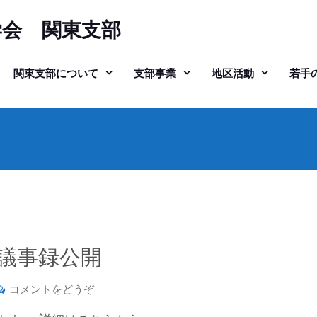
学会 関東支部
関東支部について
支部事業
地区活動
若手
会議事録公開
(令
コメントをどうぞ
和