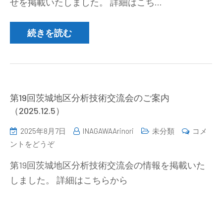
せを掲載いたしました。 詳細はこち…
新
潟
地
続きを読む
区
部
会
研
究
第19回茨城地区分析技術交流会のご案内
発
（2025.12.5）
表
2025年8月7日
INAGAWAArinori
未分類
コメ
会
(第
ントをどうぞ
講
19
演
第19回茨城地区分析技術交流会の情報を掲載いた
回
募
しました。 詳細はこちらから
茨
集
城
の
地
お
区