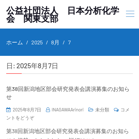
公益社団法人 日本分析化学
会 関東支部
ホーム
2025
8月
7
日:
2025年8月7日
第38回新潟地区部会研究発表会講演募集のお知ら
せ
2025年8月7日
INAGAWAArinori
未分類
コメ
(第
ントをどうぞ
38
第38回新潟地区部会研究発表会講演募集のお知ら
回