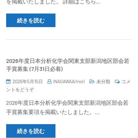
を掲載いたしました。 詳細はこちら…
新
潟
地
続きを読む
区
部
会
研
究
2026年度日本分析化学会関東支部新潟地区部会若
発
手賞募集 (7月31日必着)
表
2026年5月15日
INAGAWAArinori
未分類
コメ
会
(2026
ントをどうぞ
講
年
演
2026年度日本分析化学会関東支部新潟地区部会若
度
募
手賞募集要項を掲載いたしました。…
日
集
本
(2026
分
続きを読む
年
析