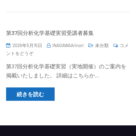
10
化
月
学
30
会
日))
関
第37回分析化学基礎実習受講者募集
東
2026年5月15日
INAGAWAArinori
未分類
コメ
支
(第
ントをどうぞ
部
37
新
第37回分析化学基礎実習（実地開催）のご案内を
回
潟
掲載いたしました。 詳細はこちらか…
分
地
析
区
化
続きを読む
部
学
会
基
若
礎
手
実
賞
習
募