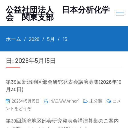
公益社団法人 日本分析化学
会 関東支部
ホーム
2026
5月
15
日:
2026年5月15日
第39回新潟地区部会研究発表会講演募集(2026年10
月30日)
2026年5月15日
INAGAWAArinori
未分類
コメ
(第
ントをどうぞ
39
第39回新潟地区部会研究発表会講演募集のご案内
回