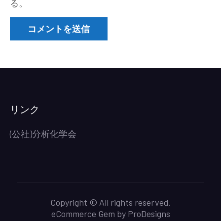
る。
リンク
(公社)分析化学会
Copyright © All rights reserved.
eCommerce Gem by
ProDesigns