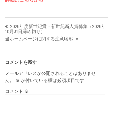
投
2026年度新世紀賞・新世紀新人賞募集（2026年
稿
10月31日締め切り）
ナ
当ホームページに関する注意喚起
ビ
ゲ
ー
シ
コメントを残す
ョ
ン
メールアドレスが公開されることはありませ
ん。
※
が付いている欄は必須項目です
コメント
※