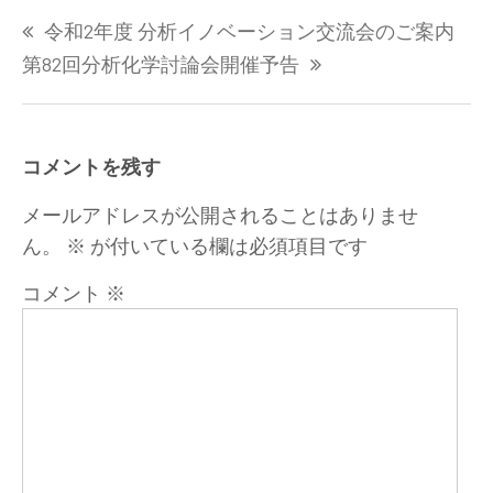
投
令和2年度 分析イノベーション交流会のご案内
稿
ナ
第82回分析化学討論会開催予告
ビ
ゲ
ー
コメントを残す
シ
ョ
メールアドレスが公開されることはありませ
ン
ん。
※
が付いている欄は必須項目です
コメント
※