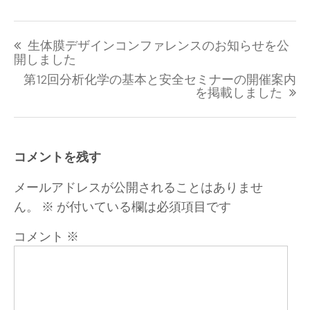
投
生体膜デザインコンファレンスのお知らせを公
稿
開しました
ナ
第12回分析化学の基本と安全セミナーの開催案内
ビ
を掲載しました
ゲ
ー
シ
ョ
コメントを残す
ン
メールアドレスが公開されることはありませ
ん。
※
が付いている欄は必須項目です
コメント
※