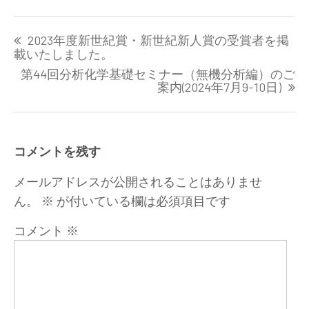
投
2023年度新世紀賞・新世紀新人賞の受賞者を掲
稿
載いたしました。
ナ
第44回分析化学基礎セミナー（無機分析編）のご
ビ
案内(2024年7月9-10日)
ゲ
ー
シ
ョ
コメントを残す
ン
メールアドレスが公開されることはありませ
ん。
※
が付いている欄は必須項目です
コメント
※