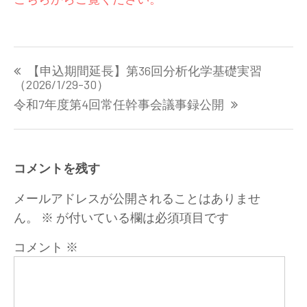
投
【申込期間延長】第36回分析化学基礎実習
稿
（2026/1/29-30）
ナ
令和7年度第4回常任幹事会議事録公開
ビ
ゲ
ー
シ
コメントを残す
ョ
ン
メールアドレスが公開されることはありませ
ん。
※
が付いている欄は必須項目です
コメント
※