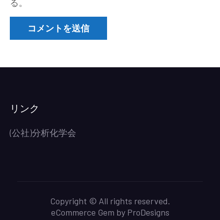
る。
リンク
(公社)分析化学会
Copyright © All rights reserved.
eCommerce Gem by
ProDesigns