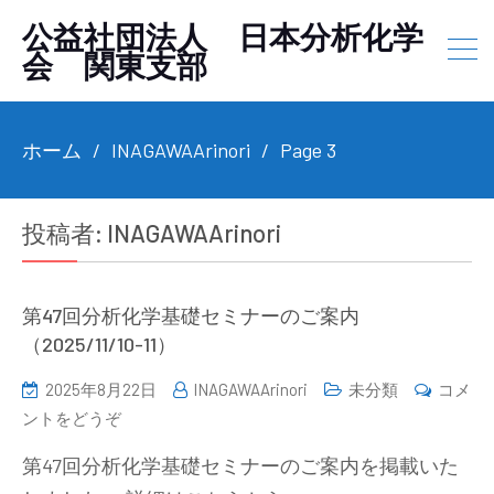
公益社団法人 日本分析化学
会 関東支部
ホーム
INAGAWAArinori
Page 3
投稿者:
INAGAWAArinori
第47回分析化学基礎セミナーのご案内
（2025/11/10-11）
2025年8月22日
INAGAWAArinori
未分類
コメ
(第
ントをどうぞ
47
第47回分析化学基礎セミナーのご案内を掲載いた
回