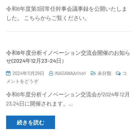
和
議
令和6年度第3回常任幹事会議事録を公開いたしま
6
事
した。 こちらからご覧ください。
年
録
度
公
第
開)
3
回
令和6年度分析イノベーション交流会開催のお知ら
常
せ(2024年12月23-24日）
任
2024年11月29日
INAGAWAArinori
未分類
コ
幹
(令
メントをどうぞ
事
和
会
令和6年度分析イノベーション交流会が2024年12月
6
議
23,24日に開催されます。…
年
事
度
録
分
続きを読む
公
析
開)
イ