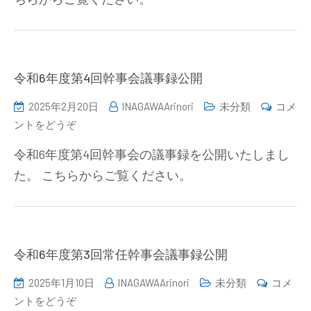
ュ
析
ー
編）
ス
の
34
ご
号
令和6年度第4回幹事会議事録公開
案
を
内
2025年2月20日
INAGAWAArinori
未分類
コメ
掲
（2025/7/7-
(令
ントをどうぞ
載
8）)
和
い
令和6年度第4回幹事会の議事録を公開いたしまし
6
た
た。 こちらからご覧ください。
年
し
度
ま
第
し
4
た。)
回
令和6年度第3回常任幹事会議事録公開
幹
2025年1月10日
INAGAWAArinori
未分類
コメ
事
(令
ントをどうぞ
会