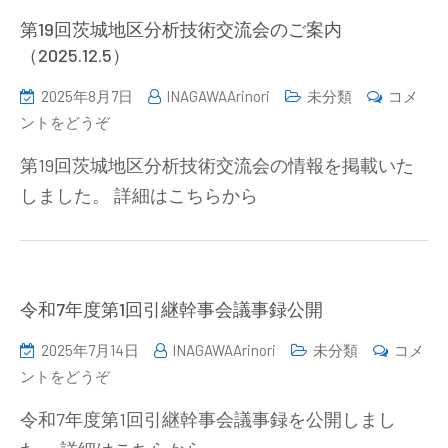
究
第19回茨城地区分析技術交流会のご案内
発
（2025.12.5）
表
2025年8月7日
INAGAWAArinori
未分類
コメ
会
(第
ントをどうぞ
講
19
演
第19回茨城地区分析技術交流会の情報を掲載いた
回
募
しました。 詳細はこちらから
茨
集
城
の
地
お
区
知
分
令和7年度第1回引継幹事会議事録公開
ら
析
せ)
2025年7月14日
INAGAWAArinori
未分類
コメ
技
(令
ントをどうぞ
術
和
交
令和7年度第1回引継幹事会議事録を公開しまし
7
流