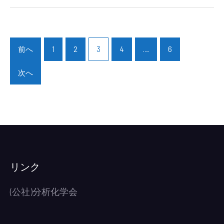
ノ
ベ
投
ー
稿
前へ
1
2
3
4
…
6
シ
ナ
ョ
ビ
次へ
ン
ゲ
交
ー
流
シ
会
ョ
開
ン
催
の
リンク
お
知
(公社)分析化学会
ら
せ
(2024