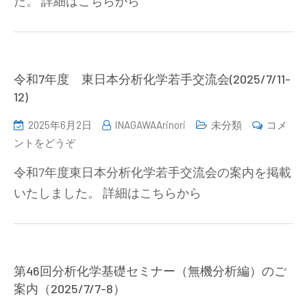
た。 詳細はこちらから
年
会
度
の
第
ご
1
案
回
令和7年度 東日本分析化学若手交流会(2025/7/11-
内
引
12)
（2025.12.5）)
継
2025年6月2日
INAGAWAArinori
未分類
コメ
幹
(令
ントをどうぞ
事
和
会
令和7年度東日本分析化学若手交流会の案内を掲載
7
議
いたしました。 詳細はこちらから
年
事
度
録
東
公
日
開)
本
第46回分析化学基礎セミナー（無機分析編）のご
分
案内（2025/7/7-8）
析