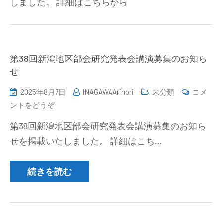
しました。 詳細はこちらから
分
析
化
学
基
第38回新潟地区部会研究発表会講演募集のお知ら
礎
せ
セ
2025年8月7日
INAGAWAArinori
未分類
コメ
ミ
(第
ントをどうぞ
ナ
38
ー
第38回新潟地区部会研究発表会講演募集のお知ら
回
の
せを掲載いたしました。 詳細はこち…
新
ご
潟
案
地
続きを読む
内
区
（2025/11/10-
部
11）)
会
研