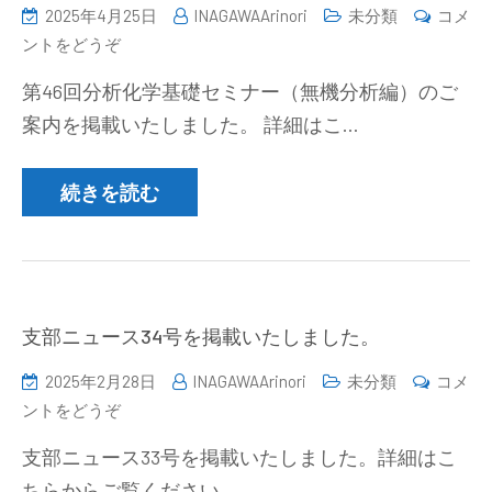
2025年4月25日
INAGAWAArinori
未分類
コメ
化
(第
ントをどうぞ
学
46
若
第46回分析化学基礎セミナー（無機分析編）のご
回
手
案内を掲載いたしました。 詳細はこ…
分
交
析
流
化
続きを読む
会
学
(2025/7/11-
基
12))
礎
セ
ミ
支部ニュース34号を掲載いたしました。
ナ
2025年2月28日
INAGAWAArinori
未分類
コメ
ー
(支
ントをどうぞ
（無
部
機
支部ニュース33号を掲載いたしました。詳細はこ
ニ
分
ちらからご覧ください。