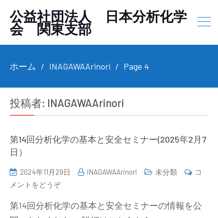
公益社団法人 日本分析化学
会 関東支部
ホーム
INAGAWAArinori
Page 4
投稿者:
INAGAWAArinori
第14回分析化学の基本と安全セミナー(2025年2月7
日）
2024年11月29日
INAGAWAArinori
未分類
コ
(第
メントをどうぞ
14
第14回分析化学の基本と安全セミナーの情報を公
回