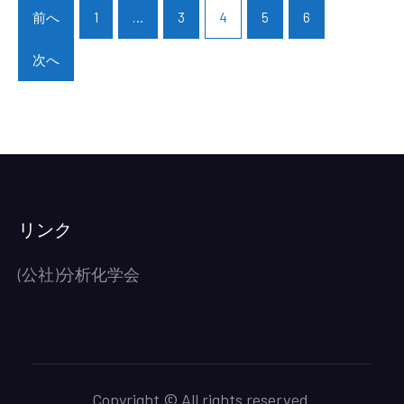
切
稿
前へ
1
…
3
4
5
6
議
10
ナ
事
月
ビ
次へ
録
31
ゲ
の
日))
ー
公
シ
開)
ョ
ン
リンク
(公社)分析化学会
Copyright © All rights reserved.