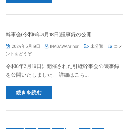
部
「新
世
紀
賞」・
幹事会(令和6年3月18日)議事録の公開
「新
2024年5月19日
INAGAWAArinori
未分類
コメ
世
(幹
ントをどうぞ
紀
事
新
令和6年3月18日に開催された引継幹事会の議事録
会
人
を公開いたしました。 詳細はこち…
(令
賞」
和
候
6
続きを読む
補
年
者
3
募
月
集
18
(締
投
日)