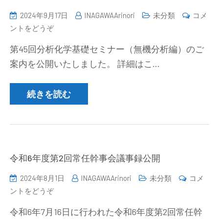
(2024/11/22-
2024年9月17日
INAGAWAArinori
未分類
コメ
23))
(第
ントをどうぞ
45
第45回分析化学基礎セミナー（無機分析編）のご
回
案内を公開いたしました。 詳細はこ…
分
析
化
続きを読む
学
基
礎
セ
ミ
令和6年度第2回常任幹事会議事録公開
ナ
2024年8月1日
INAGAWAArinori
未分類
コメ
ー
(令
ントをどうぞ
（無
和
機
令和6年7月16日に行われた令和6年度第2回常任幹
6
分