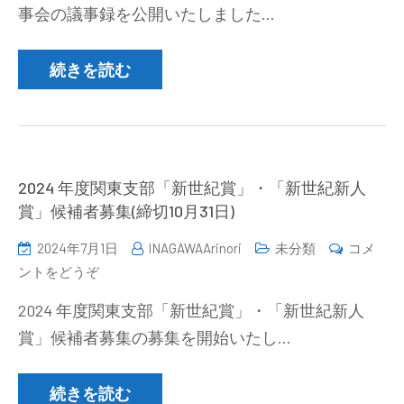
事会の議事録を公開いたしました…
年
析
度
編）
第
続きを読む
の
2
ご
回
案
常
内
任
(2024/11/13-
幹
2024 年度関東支部「新世紀賞」・「新世紀新人
14))
事
賞」候補者募集(締切10月31日)
会
2024年7月1日
INAGAWAArinori
未分類
コメ
議
(2024
ントをどうぞ
事
年
録
2024 年度関東支部「新世紀賞」・「新世紀新人
度
公
賞」候補者募集の募集を開始いたし…
関
開)
東
支
続きを読む