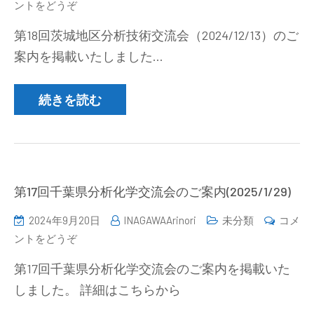
(第
ントをどうぞ
44
月
18
号
6
第18回茨城地区分析技術交流会（2024/12/13）のご
回
が
日）)
案内を掲載いたしました…
茨
発
城
行
地
続きを読む
さ
区
れ
分
ま
析
し
技
た)
術
第17回千葉県分析化学交流会のご案内(2025/1/29)
交
2024年9月20日
INAGAWAArinori
未分類
コメ
流
(第
ントをどうぞ
会
17
の
第17回千葉県分析化学交流会のご案内を掲載いた
回
ご
しました。 詳細はこちらから
千
案
葉