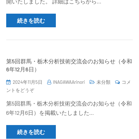
開いたしました。 詳細はこちらから…
分
析
化
続きを読む
学
の
基
本
と
第5回群馬・栃木分析技術交流会のお知らせ（令和
安
6年12月6日）
全
2024年11月5日
INAGAWAArinori
未分類
コメ
セ
(第
ントをどうぞ
ミ
5
ナ
第5回群馬・栃木分析技術交流会のお知らせ（令和
回
ー
6年12月6日）を掲載いたしました…
群
(2025
馬・
年
栃
続きを読む
2
木