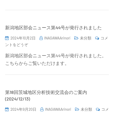
月
分
7
析
日）)
技
術
新潟地区部会ニュース第44号が発行されました
交
2024年10月2日
INAGAWAArinori
未分類
コメ
流
(新
ントをどうぞ
会
潟
の
新潟地区部会ニュース第44号が発行されました。
地
お
こちらからご覧いただけます。
区
知
部
ら
会
せ
ニ
（令
ュ
第18回茨城地区分析技術交流会のご案内
和
ー
(2024/12/13)
6
ス
年
2024年9月20日
INAGAWAArinori
未分類
コメ
第
12