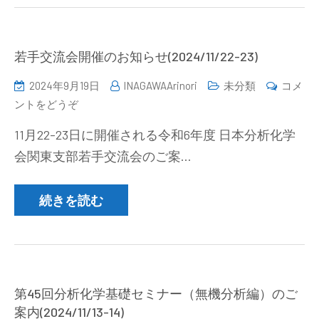
内
県
(2024/12/13))
分
析
若手交流会開催のお知らせ(2024/11/22-23)
化
2024年9月19日
INAGAWAArinori
未分類
コメ
学
(若
ントをどうぞ
交
手
流
11月22-23日に開催される令和6年度 日本分析化学
交
会
会関東支部若手交流会のご案…
流
の
会
ご
開
続きを読む
案
催
内
の
(2025/1/29))
お
知
ら
第45回分析化学基礎セミナー（無機分析編）のご
せ
案内(2024/11/13-14)